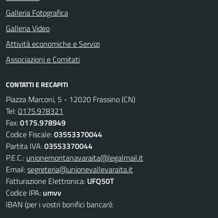
Galleria Fotografica
Galleria Video
Attività economiche e Servizi
Associazioni e Comitati
CONTATTI E RECAPITI
Piazza Marconi, 5 - 12020 Frassino (CN)
Tel:
0175.978321
Fax:
0175.978949
Codice Fiscale:
03553370044
Partita IVA:
03553370044
P.E.C.:
unionemontanavaraita@legalmail.it
Email:
segreteria@unionevallevaraita.it
Fatturazione Elettronica:
UFQ50T
Codice IPA:
umvv
IBAN (per i vostri bonifici bancari):