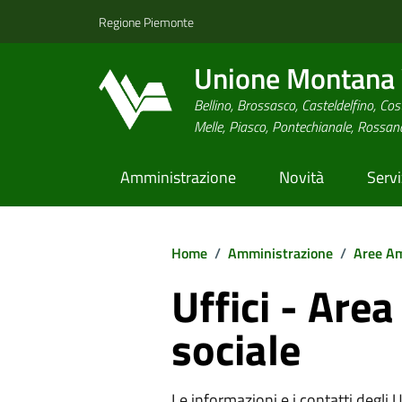
Regione Piemonte
Unione Montana V
Bellino, Brossasco, Casteldelfino, Cost
Melle, Piasco, Pontechianale, Rossa
Amministrazione
Novità
Servi
Home
/
Amministrazione
/
Aree Am
Uffici - Are
sociale
Le informazioni e i contatti degli Uff