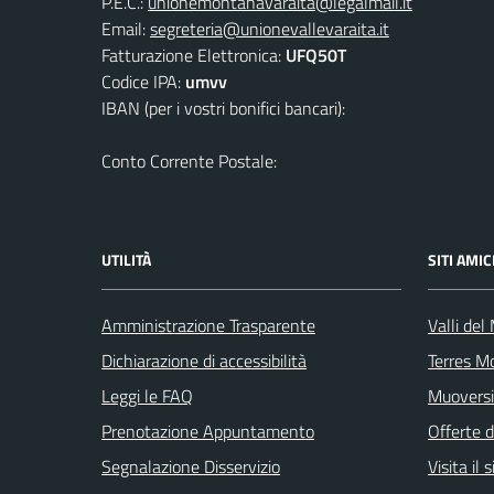
P.E.C.:
unionemontanavaraita@legalmail.it
Email:
segreteria@unionevallevaraita.it
Fatturazione Elettronica:
UFQ50T
Codice IPA:
umvv
IBAN (per i vostri bonifici bancari):
Conto Corrente Postale:
UTILITÀ
SITI AMIC
Amministrazione Trasparente
Valli del
Dichiarazione di accessibilità
Terres M
Leggi le FAQ
Muoversi
Prenotazione Appuntamento
Offerte d
Segnalazione Disservizio
Visita il