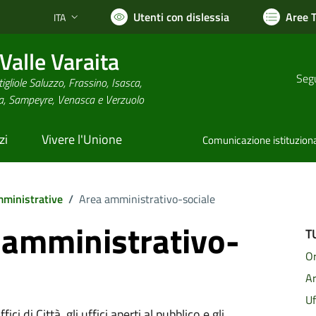
Utenti con dislessia
Aree 
ITA
Lingua attiva:
alle Varaita
Segu
igliole Saluzzo, Frassino, Isasca,
na, Sampeyre, Venasca e Verzuolo
zi
Vivere l'Unione
Comunicazione istituzion
ministrative
/
Area amministrativo-sociale
a amministrativo-
T
Or
A
Uf
ici di Città, gli uffici aperti al pubblico e gli