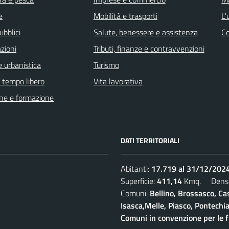
e
Mobilità e trasporti
L'
ubblici
Salute, benessere e assistenza
C
zioni
Tributi, finanze e contravvenzioni
 urbanistica
Turismo
e tempo libero
Vita lavorativa
ne e formazione
DATI TERRITORIALI
Abitanti:
17.719 al 31/12/202
Superficie:
411,14
Kmq. Densi
Comuni:
Bellino, Brossasco, Cas
Isasca,Melle, Piasco, Pontech
Comuni in convenzione per le 