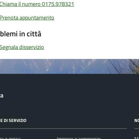
Chiama il numero 0175.978321
Prenota appuntamento
blemi in città
Segnala disservizio
ta
E DI SERVIZIO
N
ra e pesca
Imprese e commercio
Ma