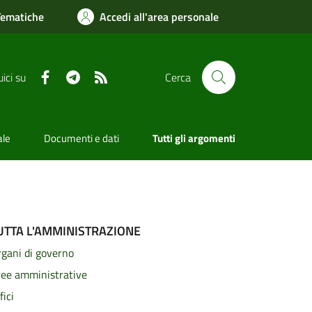
Tematiche
Accedi all'area personale
Facebook
Telegram
RSS
ici su
Cerca
ale
Documenti e dati
Tutti gli argomenti
UTTA L'AMMINISTRAZIONE
gani di governo
ree amministrative
fici