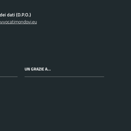
ei dati (D.P.O.)
avvocatimondovi.eu
UN GRAZIE A...