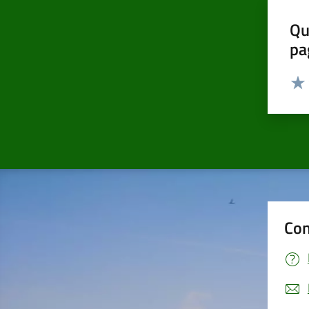
Qu
pa
Valut
Valu
Con