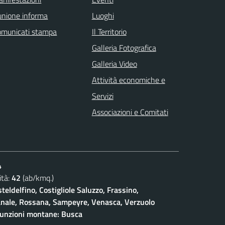
unione informa
Luoghi
omunicati stampa
Il Territorio
Galleria Fotografica
Galleria Video
Attività economiche e
Servizi
Associazioni e Comitati
4
tà:
42
(ab/kmq.)
teldelfino, Costigliole Saluzzo, Frassino,
ianale, Rossana, Sampeyre, Venasca, Verzuolo
funzioni montane: Busca