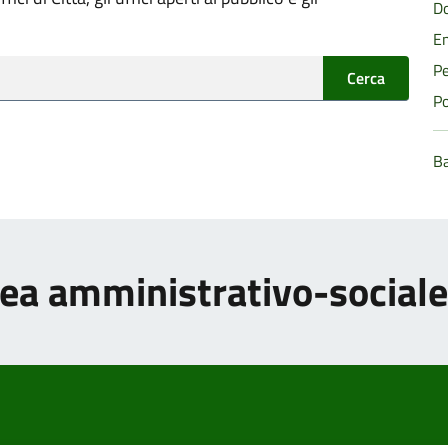
Do
En
Pe
Cerca
Po
B
Area amministrativo-sociale