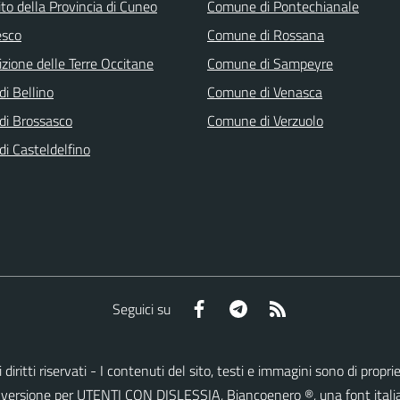
 sito della Provincia di Cuneo
Comune di Pontechianale
sco
Comune di Rossana
zione delle Terre Occitane
Comune di Sampeyre
i Bellino
Comune di Venasca
i Brossasco
Comune di Verzuolo
i Casteldelfino
Facebook
Telegram
RSS
Seguici su
i diritti riservati - I contenuti del sito, testi e immagini sono di prop
lla versione per UTENTI CON DISLESSIA,
Biancoenero ®
, una font itali