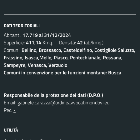
DATI TERRITORIALI
Abitanti:
17.719 al 31/12/2024
Superficie:
411,14
Kmq. Densità:
42
(ab/kmq.)
Comuni:
Bellino, Brossasco, Casteldelfino, Costigliole Saluzzo,
Frassino, Isasca,Melle, Piasco, Pontechianale, Rossana,
Sampeyre, Venasca, Verzuolo
Comuni in convenzione per le funzioni montane: Busca
Responsabile della protezione dei dati (D.P.O.)
Email:
gabriele.carazza@ordineavvocatimondovi.eu
Pec:
-
UTILITÀ