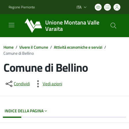
ITA
Regione Piemonte
Lingua attiva:
Unione Montana Valle
Varaita
Home
/
Vivere il Comune
/
Attività economiche e servizi
/
Comune di Bellino
Comune di Bellino
Dettagli del documento
Condividi
Vedi azioni
INDICE DELLA PAGINA