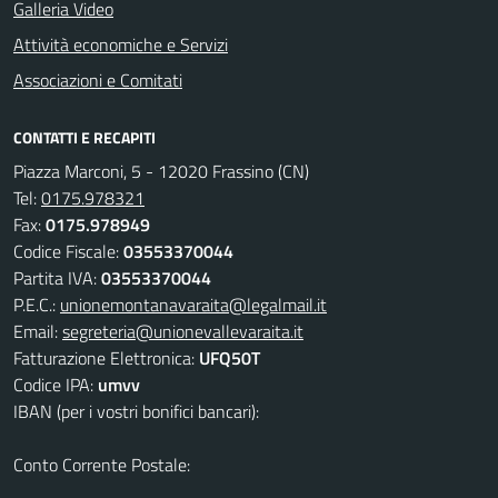
Galleria Video
Attività economiche e Servizi
Associazioni e Comitati
CONTATTI E RECAPITI
Piazza Marconi, 5 - 12020 Frassino (CN)
Tel:
0175.978321
Fax:
0175.978949
Codice Fiscale:
03553370044
Partita IVA:
03553370044
P.E.C.:
unionemontanavaraita@legalmail.it
Email:
segreteria@unionevallevaraita.it
Fatturazione Elettronica:
UFQ50T
Codice IPA:
umvv
IBAN (per i vostri bonifici bancari):
Conto Corrente Postale: