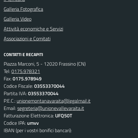
Galleria Fotografica
Galleria Video
Attività economiche e Servizi
Associazioni e Comitati
CONTATTI E RECAPITI
Piazza Marconi, 5 - 12020 Frassino (CN)
Tel:
0175.978321
Fax:
0175.978949
Codice Fiscale:
03553370044
Partita IVA:
03553370044
P.E.C.:
unionemontanavaraita@legalmail.it
Email:
segreteria@unionevallevaraita.it
Fatturazione Elettronica:
UFQ50T
Codice IPA:
umvv
IBAN (per i vostri bonifici bancari):