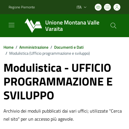
ITA
Regione Piemonte
Lingua attiva:
Unione Montana Valle
Varaita
Home
/
Amministrazione
/
Documenti e Dati
/
Modulistica (
Ufficio programmazione e sviluppo
)
Modulistica - UFFICIO
PROGRAMMAZIONE E
SVILUPPO
Archivio dei moduli pubblicati dai vari uffici; utilizzate "Cerca
nel sito" per un accesso più agevole.