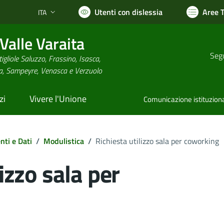
Utenti con dislessia
Aree 
ITA
Lingua attiva:
alle Varaita
Segu
igliole Saluzzo, Frassino, Isasca,
na, Sampeyre, Venasca e Verzuolo
zi
Vivere l'Unione
Comunicazione istituzion
ti e Dati
/
Modulistica
/
Richiesta utilizzo sala per coworking
lizzo sala per