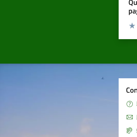
Qu
pa
Valut
Valu
Con