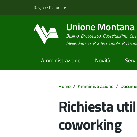
Regione Piemonte
Unione Montana V
Bellino, Brossasco, Casteldelfino, Cost
Melle, Piasco, Pontechianale, Rossa
Amministrazione
Novità
Servi
Home
/
Amministrazione
/
Documen
Richiesta uti
coworking