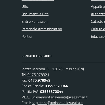
Uffici
Appalti p
Documenti e Dati
Autorizza
Enti e Fondazioni
Catasto e
Personale Amministrativo
Cultura 
Politici
Educazio
CONTATTI E RECAPITI
Piazza Marconi, 5 - 12020 Frassino (CN)
Tel:
0175.978321
Fax:
0175.978949
Codice Fiscale:
03553370044
Partita IVA:
03553370044
P.E.C.:
unionemontanavaraita@legalmail.it
Email:
segreteria@unionevallevaraita.it