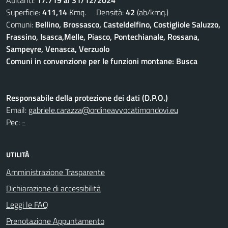
Abitanti:
17.719 al 31/12/2024
Superficie:
411,14
Kmq. Densità:
42
(ab/kmq.)
Comuni:
Bellino, Brossasco, Casteldelfino, Costigliole Saluzzo,
Frassino, Isasca,Melle, Piasco, Pontechianale, Rossana,
Sampeyre, Venasca, Verzuolo
Comuni in convenzione per le funzioni montane: Busca
Responsabile della protezione dei dati (D.P.O.)
Email:
gabriele.carazza@ordineavvocatimondovi.eu
Pec:
-
UTILITÀ
Amministrazione Trasparente
Dichiarazione di accessibilità
Leggi le FAQ
Prenotazione Appuntamento