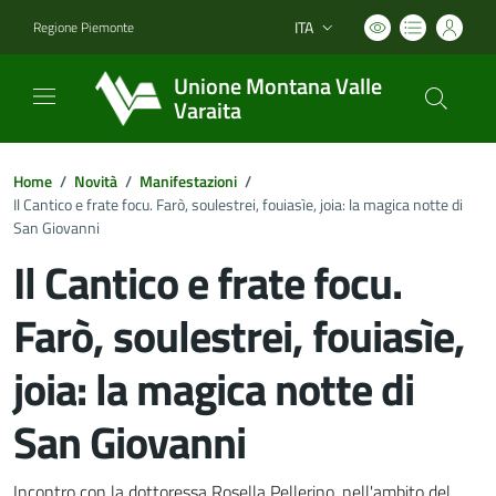
ITA
Regione Piemonte
Lingua attiva:
Unione Montana Valle
Varaita
Home
/
Novità
/
Manifestazioni
/
Il Cantico e frate focu. Farò, soulestrei, fouiasìe, joia: la magica notte di
San Giovanni
Il Cantico e frate focu.
Farò, soulestrei, fouiasìe,
joia: la magica notte di
San Giovanni
Incontro con la dottoressa Rosella Pellerino, nell'ambito del