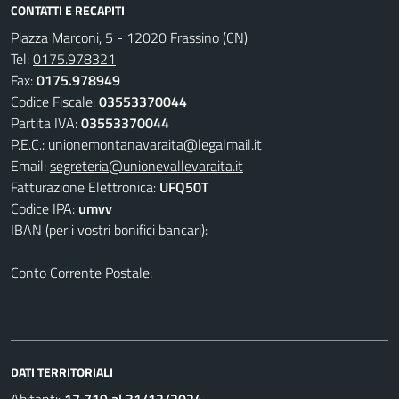
CONTATTI E RECAPITI
Piazza Marconi, 5 - 12020 Frassino (CN)
Tel:
0175.978321
Fax:
0175.978949
Codice Fiscale:
03553370044
Partita IVA:
03553370044
P.E.C.:
unionemontanavaraita@legalmail.it
Email:
segreteria@unionevallevaraita.it
Fatturazione Elettronica:
UFQ50T
Codice IPA:
umvv
IBAN (per i vostri bonifici bancari):
Conto Corrente Postale:
DATI TERRITORIALI