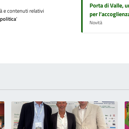
Porta di Valle, 
omento
 e contenuti relativi
per l’accoglienza
olitica
'
Novità