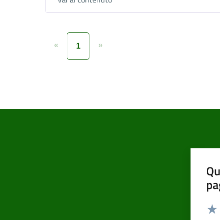
«
»
1
Qu
pa
Valut