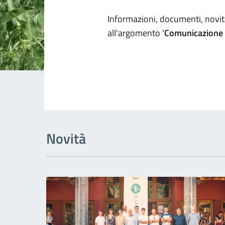
Dettagli arg
Informazioni, documenti, novità
all'argomento '
Comunicazione p
Novità