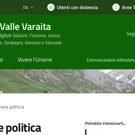
Utenti con dislessia
Aree 
ITA
Lingua attiva:
alle Varaita
Segu
igliole Saluzzo, Frassino, Isasca,
na, Sampeyre, Venasca e Verzuolo
zi
Vivere l'Unione
Comunicazione istituzion
one politica
 politica
Potrebbe interessarti...