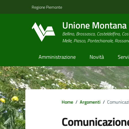
Regione Piemonte
Unione Montana V
Bellino, Brossasco, Casteldelfino, Cost
Melle, Piasco, Pontechianale, Rossa
Amministrazione
Novità
Servi
Home
/
Argomenti
/
Comunicazi
Comunicazione