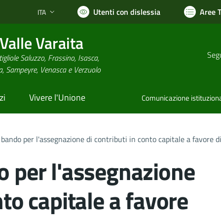
Utenti con dislessia
Aree 
ITA
Lingua attiva:
alle Varaita
Segu
igliole Saluzzo, Frassino, Isasca,
na, Sampeyre, Venasca e Verzuolo
zi
Vivere l'Unione
Comunicazione istituzion
l bando per l'assegnazione di contributi in conto capitale a favore
o per l'assegnazione
nto capitale a favore