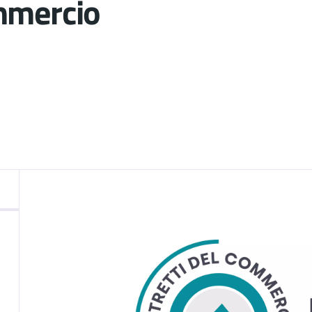
mmercio
nto