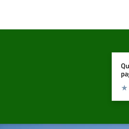
Qu
pa
Valut
Valu