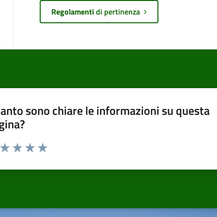
Regolamenti
di pertinenza
anto sono chiare le informazioni su questa
gina?
a da 1 a 5 stelle la pagina
ta 1 stelle su 5
Valuta 2 stelle su 5
Valuta 3 stelle su 5
Valuta 4 stelle su 5
Valuta 5 stelle su 5