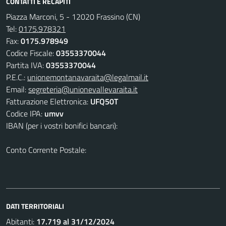
CONTATTI E RECAPITI
Piazza Marconi, 5 - 12020 Frassino (CN)
Tel:
0175.978321
Fax:
0175.978949
Codice Fiscale:
03553370044
Partita IVA:
03553370044
P.E.C.:
unionemontanavaraita@legalmail.it
Email:
segreteria@unionevallevaraita.it
Fatturazione Elettronica:
UFQ50T
Codice IPA:
umvv
IBAN (per i vostri bonifici bancari):
Conto Corrente Postale:
DATI TERRITORIALI
Abitanti:
17.719 al 31/12/2024