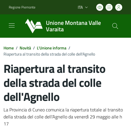
ITA
Regione Piemonte
Lingua attiva:
Unione Montana Valle
Varaita
Home
/
Novità
/
L'Unione informa
/
Riapertura al transito della strada del colle dell'Agnello
Riapertura al transito
della strada del colle
dell'Agnello
Dettagli del documento
La Provincia di Cuneo comunica la riapertura totale al transito
della strada del colle dell'Agnello da venerdì 29 maggio alle h
17