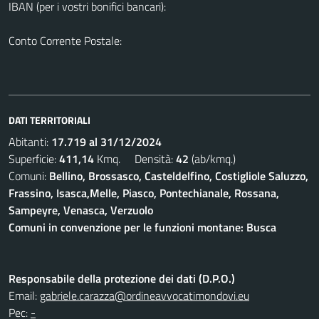
IBAN (per i vostri bonifici bancari):
Conto Corrente Postale:
DATI TERRITORIALI
Abitanti:
17.719 al 31/12/2024
Superficie:
411,14
Kmq. Densità:
42
(ab/kmq.)
Comuni:
Bellino, Brossasco, Casteldelfino, Costigliole Saluzzo,
Frassino, Isasca,Melle, Piasco, Pontechianale, Rossana,
Sampeyre, Venasca, Verzuolo
Comuni in convenzione per le funzioni montane: Busca
Responsabile della protezione dei dati (D.P.O.)
Email:
gabriele.carazza@ordineavvocatimondovi.eu
Pec:
-