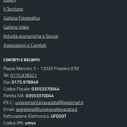
Il Territorio
Galleria Fotografica
Galleria Video
Attività economiche e Servizi
Associazioni e Comitati
CONTATTI E RECAPITI
Piazza Marconi, 5 - 12020 Frassino (CN)
Tel:
0175.978321
Fax:
0175.978949
Codice Fiscale:
03553370044
Partita IVA:
03553370044
P.E.C.:
unionemontanavaraita@legalmail.it
Email:
segreteria@unionevallevaraita.it
Fatturazione Elettronica:
UFQ50T
Codice IPA:
umvv