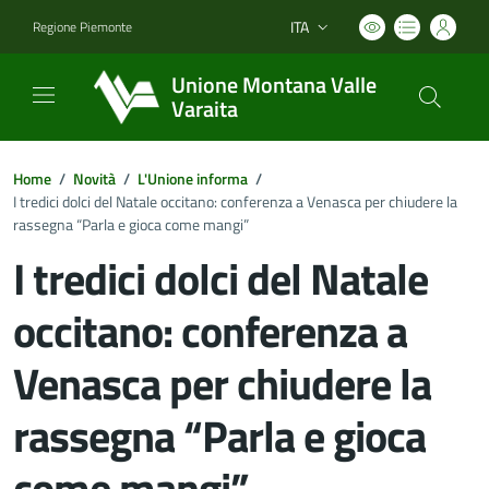
ITA
Regione Piemonte
Lingua attiva:
Unione Montana Valle
Varaita
Home
/
Novità
/
L'Unione informa
/
I tredici dolci del Natale occitano: conferenza a Venasca per chiudere la
rassegna “Parla e gioca come mangi”
I tredici dolci del Natale
occitano: conferenza a
Venasca per chiudere la
rassegna “Parla e gioca
come mangi”