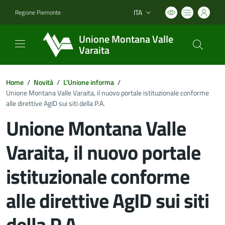
ITA
Regione Piemonte
Lingua attiva:
Unione Montana Valle
Varaita
Home
/
Novità
/
L'Unione informa
/
Unione Montana Valle Varaita, il nuovo portale istituzionale conforme
alle direttive AgID sui siti della P.A.
Unione Montana Valle
Varaita, il nuovo portale
istituzionale conforme
alle direttive AgID sui siti
della P.A.