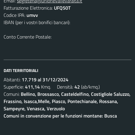
Email:
segreteria@unionevallevaraita.it
Fatturazione Elettronica:
UFQ50T
Codice IPA:
umvv
IBAN (per i vostri bonifici bancari):
Conto Corrente Postale:
DATI TERRITORIALI
Abitanti:
17.719 al 31/12/2024
Superficie:
411,14
Kmq. Densità:
42
(ab/kmq.)
Comuni:
Bellino, Brossasco, Casteldelfino, Costigliole Saluzzo,
Frassino, Isasca,Melle, Piasco, Pontechianale, Rossana,
Sampeyre, Venasca, Verzuolo
Comuni in convenzione per le funzioni montane: Busca