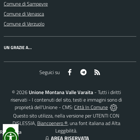
Comune di Sampeyre
Comune di Venasca
Comune di Verzuolo
UN GRAZIE A...
Facebook
Telegram
RSS
Seguici su
©
2026
Unione Montana Valle Varaita
- Tutti i diritti
riservati - I contenuti del sito, testi e immagini sono di
proprietà dell'Unione - CMS:
Città In Comune
Questo sito utilizza, nella versione per UTENTI CON
DISLESSIA,
Biancoenero ®
, una font italiana ad Alta
Leggibilità.
Reimposta
AREA RISERVATA
tutto