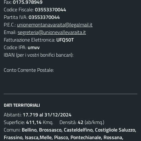
Fax:
0175.978949
Codice Fiscale:
03553370044
Partita IVA:
03553370044
P.E.C.:
unionemontanavaraita@legalmail.it
Email:
segreteria@unionevallevaraita.it
Fatturazione Elettronica:
UFQ50T
Codice IPA:
umvv
IBAN (per i vostri bonifici bancari):
Conto Corrente Postale:
DATI TERRITORIALI
Abitanti:
17.719 al 31/12/2024
Superficie:
411,14
Kmq. Densità:
42
(ab/kmq.)
Comuni:
Bellino, Brossasco, Casteldelfino, Costigliole Saluzzo,
Frassino, Isasca,Melle, Piasco, Pontechianale, Rossana,