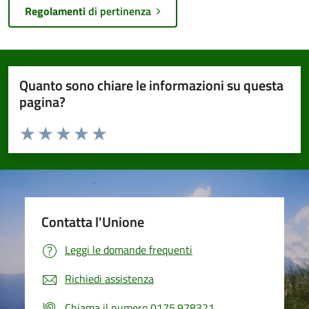
Regolamenti
di pertinenza
Quanto sono chiare le informazioni su questa
pagina?
Valuta da 1 a 5 stelle la pagina
Valuta 1 stelle su 5
Valuta 2 stelle su 5
Valuta 3 stelle su 5
Valuta 4 stelle su 5
Valuta 5 stelle su 5
Contatta l'Unione
Leggi le domande frequenti
Richiedi assistenza
Chiama il numero 0175.978321