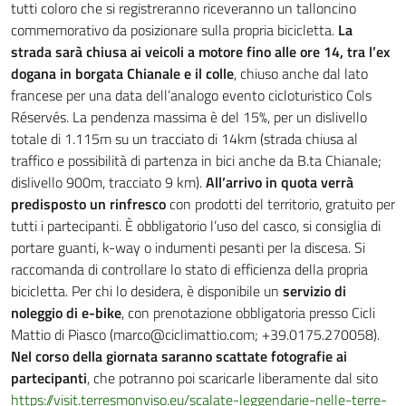
tutti coloro che si registreranno riceveranno un talloncino
commemorativo da posizionare sulla propria bicicletta.
La
strada sarà chiusa ai veicoli a motore fino alle ore 14, tra l’ex
dogana in borgata Chianale e il colle
, chiuso anche dal lato
francese per una data dell’analogo evento cicloturistico Cols
Réservés. La pendenza massima è del 15%, per un dislivello
totale di 1.115m su un tracciato di 14km (strada chiusa al
traffico e possibilità di partenza in bici anche da B.ta Chianale;
dislivello 900m, tracciato 9 km).
All’arrivo in quota verrà
predisposto un rinfresco
con prodotti del territorio, gratuito per
tutti i partecipanti. È obbligatorio l’uso del casco, si consiglia di
portare guanti, k-way o indumenti pesanti per la discesa. Si
raccomanda di controllare lo stato di efficienza della propria
bicicletta. Per chi lo desidera, è disponibile un
servizio di
noleggio di e-bike
, con prenotazione obbligatoria presso Cicli
Mattio di Piasco (marco@ciclimattio.com; +39.0175.270058).
Nel corso della giornata saranno scattate fotografie ai
partecipanti
, che potranno poi scaricarle liberamente dal sito
https://visit.terresmonviso.eu/scalate-leggendarie-nelle-terre-