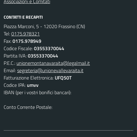
Associazioni e Comitati
CONTATTI E RECAPITI
Piazza Marconi, 5 - 12020 Frassino (CN)
Tel:
0175.978321
Fax:
0175.978949
Codice Fiscale:
03553370044
Partita IVA:
03553370044
P.E.C.:
unionemontanavaraita@legalmail.it
Email:
segreteria@unionevallevaraita.it
Fatturazione Elettronica:
UFQ50T
Codice IPA:
umvv
IBAN (per i vostri bonifici bancari):
Conto Corrente Postale: