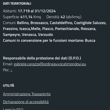
DATI TERRITORIALI
Abitanti:
17.719 al 31/12/2024
Superficie:
411,14
Kmq. Densità:
42
(ab/kmq.)
Comuni:
Bellino, Brossasco, Casteldelfino, Costigliole Saluzzo,
Frassino, Isasca,Melle, Piasco, Pontechianale, Rossana,
Sampeyre, Venasca, Verzuolo
Comuni in convenzione per le funzioni montane: Busca
Responsabile della protezione dei dati (D.P.O.)
Email:
gabriele.carazza@ordineavvocatimondovi.eu
Pec:
-
UTILITÀ
Amministrazione Trasparente
Dichiarazione di accessibilità
Leggi le FAQ