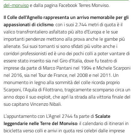
del-monviso
e dalla pagina Facebook Terres Monviso.
Il Colle dell’Agnello rappresenta un arrivo memorabile per gli
appassionati di ciclismo
: con i suoi 2.744 metri di quota è il
valico transfrontaliero asfaltato più alto d’Europa e le sue
importanti pendenze mettono alla prova anche le gambe più
allenate. Sui suoi tornanti si sono sfidati più volte anche i
corridori professionisti ed è uno dei pochi colli a poter vantare di
essere stato inserito sia nel Giro d’Italia, dove fu teatro di
imprese da parte di Marco Pantani nel 1994 e Michele Scarponi
nel 2016, sia nel Tour de France, nel 2008 e nel 2011. Un
monumento in legno alla sommità del colle ricorda proprio
Scarponi, l’Aquila di Filottrano, tragicamente scomparso circa un
anno dopo il suo exploit, che aprì la strada alla vittoria finale del
suo capitano Vincenzo Nibali.
L’appuntamento con L’Agnel 2744 fa parte di
Scalate
leggendarie nelle Terre del Monviso
: il calendario di itinerari in
bicicletta verso colli e arrivi in quota resi celebri dalle imprese