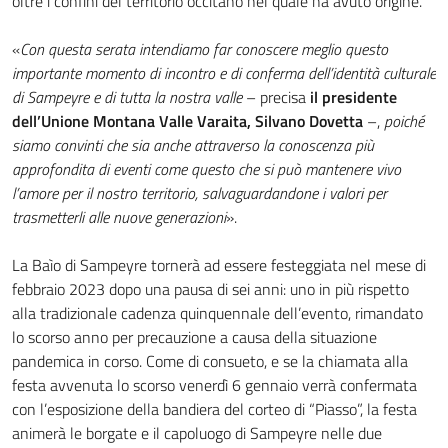
oltre i confini del territorio occitano nel quale ha avuto origine.
«
Con questa serata intendiamo far conoscere meglio questo
importante momento di incontro e di conferma dell’identità culturale
di Sampeyre e di tutta la nostra valle
– precisa
il presidente
dell’Unione Montana Valle Varaita, Silvano Dovetta
–,
poiché
siamo convinti che sia anche attraverso la conoscenza più
approfondita di eventi come questo che si può mantenere vivo
l’amore per il nostro territorio, salvaguardandone i valori per
trasmetterli alle nuove generazioni
».
La Baìo di Sampeyre tornerà ad essere festeggiata nel mese di
febbraio 2023 dopo una pausa di sei anni: uno in più rispetto
alla tradizionale cadenza quinquennale dell’evento, rimandato
lo scorso anno per precauzione a causa della situazione
pandemica in corso. Come di consueto, e se la chiamata alla
festa avvenuta lo scorso venerdì 6 gennaio verrà confermata
con l’esposizione della bandiera del corteo di “Piasso”, la festa
animerà le borgate e il capoluogo di Sampeyre nelle due