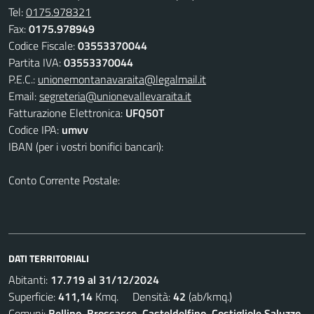
Tel:
0175.978321
Fax:
0175.978949
Codice Fiscale:
03553370044
Partita IVA:
03553370044
P.E.C.:
unionemontanavaraita@legalmail.it
Email:
segreteria@unionevallevaraita.it
Fatturazione Elettronica:
UFQ50T
Codice IPA:
umvv
IBAN (per i vostri bonifici bancari):
Conto Corrente Postale:
DATI TERRITORIALI
Abitanti:
17.719 al 31/12/2024
Superficie:
411,14
Kmq. Densità:
42
(ab/kmq.)
Comuni:
Bellino, Brossasco, Casteldelfino, Costigliole Saluzzo,