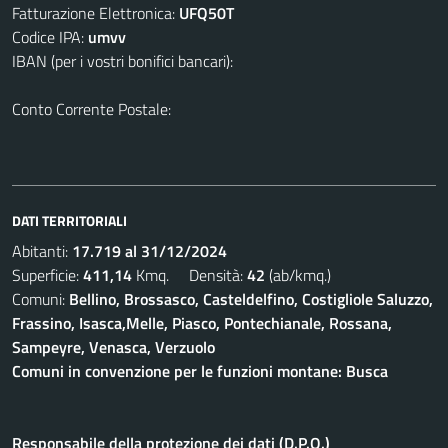
Fatturazione Elettronica:
UFQ50T
Codice IPA:
umvv
IBAN (per i vostri bonifici bancari):
Conto Corrente Postale:
DATI TERRITORIALI
Abitanti:
17.719 al 31/12/2024
Superficie:
411,14
Kmq. Densità:
42
(ab/kmq.)
Comuni:
Bellino, Brossasco, Casteldelfino, Costigliole Saluzzo,
Frassino, Isasca,Melle, Piasco, Pontechianale, Rossana,
Sampeyre, Venasca, Verzuolo
Comuni in convenzione per le funzioni montane: Busca
Responsabile della protezione dei dati (D.P.O.)