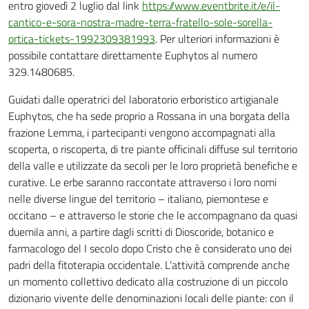
entro giovedì 2 luglio dal link
https://www.eventbrite.it/e/il-
cantico-e-sora-nostra-madre-terra-fratello-sole-sorella-
ortica-tickets-1992309381993
. Per ulteriori informazioni è
possibile contattare direttamente Euphytos al numero
329.1480685.
Guidati dalle operatrici del laboratorio erboristico artigianale
Euphytos, che ha sede proprio a Rossana in una borgata della
frazione Lemma, i partecipanti vengono accompagnati alla
scoperta, o riscoperta, di tre piante officinali diffuse sul territorio
della valle e utilizzate da secoli per le loro proprietà benefiche e
curative. Le erbe saranno raccontate attraverso i loro nomi
nelle diverse lingue del territorio – italiano, piemontese e
occitano – e attraverso le storie che le accompagnano da quasi
duemila anni, a partire dagli scritti di Dioscoride, botanico e
farmacologo del I secolo dopo Cristo che è considerato uno dei
padri della fitoterapia occidentale. L’attività comprende anche
un momento collettivo dedicato alla costruzione di un piccolo
dizionario vivente delle denominazioni locali delle piante: con il