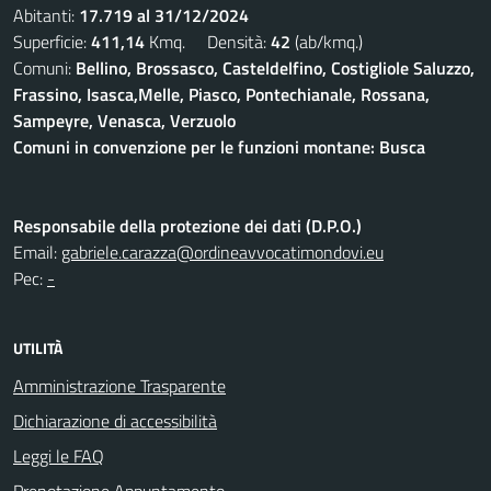
Abitanti:
17.719 al 31/12/2024
Superficie:
411,14
Kmq. Densità:
42
(ab/kmq.)
Comuni:
Bellino, Brossasco, Casteldelfino, Costigliole Saluzzo,
Frassino, Isasca,Melle, Piasco, Pontechianale, Rossana,
Sampeyre, Venasca, Verzuolo
Comuni in convenzione per le funzioni montane: Busca
Responsabile della protezione dei dati (D.P.O.)
Email:
gabriele.carazza@ordineavvocatimondovi.eu
Pec:
-
UTILITÀ
Amministrazione Trasparente
Dichiarazione di accessibilità
Leggi le FAQ