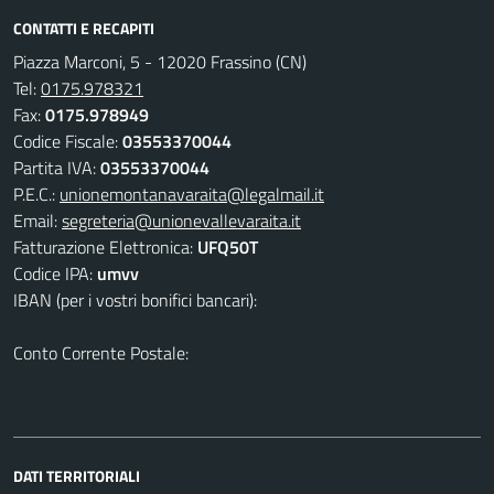
CONTATTI E RECAPITI
Piazza Marconi, 5 - 12020 Frassino (CN)
Tel:
0175.978321
Fax:
0175.978949
Codice Fiscale:
03553370044
Partita IVA:
03553370044
P.E.C.:
unionemontanavaraita@legalmail.it
Email:
segreteria@unionevallevaraita.it
Fatturazione Elettronica:
UFQ50T
Codice IPA:
umvv
IBAN (per i vostri bonifici bancari):
Conto Corrente Postale:
DATI TERRITORIALI